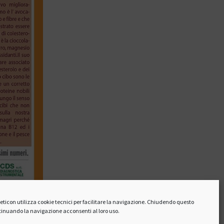
hleticon utilizza cookie tecnici per facilitare la navigazione. Chiudendo questo
inuando la navigazione acconsenti al loro uso.