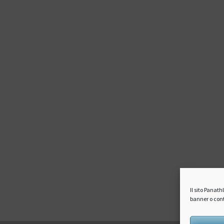
Il sito Panat
banner o cont