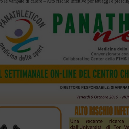
tro le vampate di calore – Alto rischio infettivo per tatuaggi e piercin