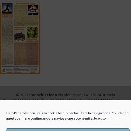
© 2015
Panathleticon
Via Aldo Moro, 14 - 25124 Brescia
Tel. +39 030.2424969 - Tel. +39 030.2450819 - Fax +39 030.5785894 - Email:
info@panathleticon.it -
Amministrazione trasparente
-
Privacy and Cookie
Policy
Il sito Panathleticon utilizza cookie tecnici per facilitare la navigazione. Chiudendo
questo banner o continuando la navigazione acconsenti al loro uso.