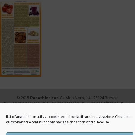
© 2015
Panathleticon
Via Aldo Moro, 14 - 25124 Brescia
Tel. +39 030.2424969 - Tel. +39 030.2450819 - Fax +39 030.5785894 - Email:
info@panathleticon.it -
Amministrazione trasparente
-
Privacy and Cookie
Policy
Il sito Panathleticon utilizza cookie tecnici per facilitare la navigazione. Chiudendo
questo banner o continuando la navigazione acconsenti al loro uso.