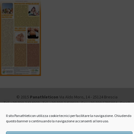
© 2015
Panathleticon
Via Aldo Moro, 14 - 25124 Brescia
Tel. +39 030.2424969 - Tel. +39 030.2450819 - Fax +39 030.5785894 - Email:
info@panathleticon.it -
Amministrazione trasparente
-
Privacy and Cookie
Policy
Il sito Panathleticon utilizza cookie tecnici per facilitare la navigazione. Chiudendo
questo banner o continuando la navigazione acconsenti al loro uso.