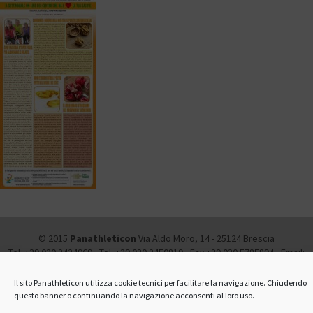
© 2015
Panathleticon
Via Aldo Moro, 14 - 25124 Brescia
Tel. +39 030.2424969 - Tel. +39 030.2450819 - Fax +39 030.5785894 - Email:
info@panathleticon.it -
Amministrazione trasparente
-
Privacy and Cookie
Policy
Il sito Panathleticon utilizza cookie tecnici per facilitare la navigazione. Chiudendo
questo banner o continuando la navigazione acconsenti al loro uso.